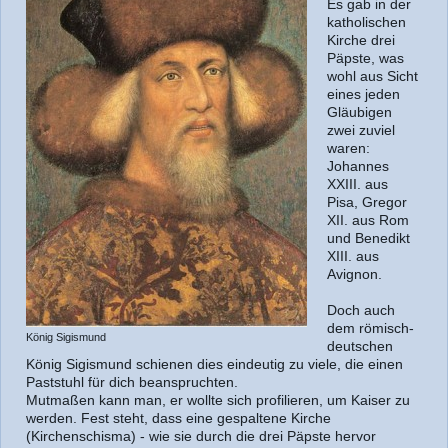
Es gab in der
katholischen
Kirche drei
Päpste, was
wohl aus Sicht
eines jeden
Gläubigen
zwei zuviel
waren:
Johannes
XXIII. aus
Pisa, Gregor
XII. aus Rom
und Benedikt
XIII. aus
Avignon.
Doch auch
dem römisch-
König Sigismund
deutschen
König Sigismund schienen dies eindeutig zu viele, die einen
Paststuhl für dich beanspruchten.
Mutmaßen kann man, er wollte sich profilieren, um Kaiser zu
werden. Fest steht, dass eine gespaltene Kirche
(Kirchenschisma) - wie sie durch die drei Päpste hervor