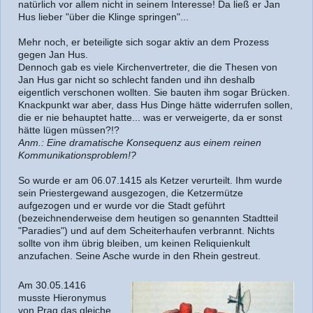
natürlich vor allem nicht in seinem Interesse! Da ließ er Jan
Hus lieber "über die Klinge springen"...
Mehr noch, er beteiligte sich sogar aktiv an dem Prozess
gegen Jan Hus.
Dennoch gab es viele Kirchenvertreter, die die Thesen von
Jan Hus gar nicht so schlecht fanden und ihn deshalb
eigentlich verschonen wollten. Sie bauten ihm sogar Brücken.
Knackpunkt war aber, dass Hus Dinge hätte widerrufen sollen,
die er nie behauptet hatte... was er verweigerte, da er sonst
hätte lügen müssen?!?
Anm.: Eine dramatische Konsequenz aus einem reinen
Kommunikationsproblem!?
So wurde er am 06.07.1415 als Ketzer verurteilt. Ihm wurde
sein Priestergewand ausgezogen, die Ketzermütze
aufgezogen und er wurde vor die Stadt geführt
(bezeichnenderweise dem heutigen so genannten Stadtteil
"Paradies") und auf dem Scheiterhaufen verbrannt. Nichts
sollte von ihm übrig bleiben, um keinen Reliquienkult
anzufachen. Seine Asche wurde in den Rhein gestreut.
Am 30.05.1416
musste Hieronymus
von Prag das gleiche