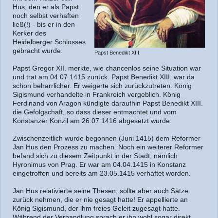
Hus, den er als Papst
noch selbst verhaften
ließ(!) - bis er in den
Kerker des
Heidelberger Schlosses
gebracht wurde.
Papst Benedikt XIII.
Papst Gregor XII. merkte, wie chancenlos seine Situation war
und trat am 04.07.1415 zurück. Papst Benedikt XIII. war da
schon beharrlicher. Er weigerte sich zurückzutreten. König
Sigismund verhandelte in Frankreich vergeblich. König
Ferdinand von Aragon kündigte daraufhin Papst Benedikt XIII.
die Gefolgschaft, so dass dieser entmachtet und vom
Konstanzer Konzil am 26.07.1416 abgesetzt wurde.
Zwischenzeitlich wurde begonnen (Juni 1415) dem Reformer
Jan Hus den Prozess zu machen. Noch ein weiterer Reformer
befand sich zu diesem Zeitpunkt in der Stadt, nämlich
Hyronimus von Prag. Er war am 04.04.1415 in Konstanz
eingetroffen und bereits am 23.05.1415 verhaftet worden.
Jan Hus relativierte seine Thesen, sollte aber auch Sätze
zurück nehmen, die er nie gesagt hatte! Er appellierte an
König Sigismund, der ihm freies Geleit zugesagt hatte.
Während der Verhandlung sprach er ihn wohl sogar direkt