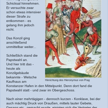
Schicksal hinnehmen.
Er versuchte zwar
schon etwas intensiver
dieser Strafe zu
entkommen - es
gelang ihm jedoch
nicht.
Das Konzil ging
anschließend
unmittelbar weiter...
Schließlich stand die
Papstwahl an.
Und hier tritt das -
heute als
Konzilgebäude
bekannte - Welsche
Hinrichtung des Hieronymus von Prag
Kaufhaus am
Konstanzer Hafen in den Mittelpunkt. Denn dort fand die
Papstwahl statt - und zwar im Obergeschoss.
Nach einer mehrtägigen - dennoch kurzen - Konklave, bei der
auch mächtig Druck von Draußen, mittels lauter Gebete,
Gesang etc., gemacht wurde, einigten sich die Vertreter der