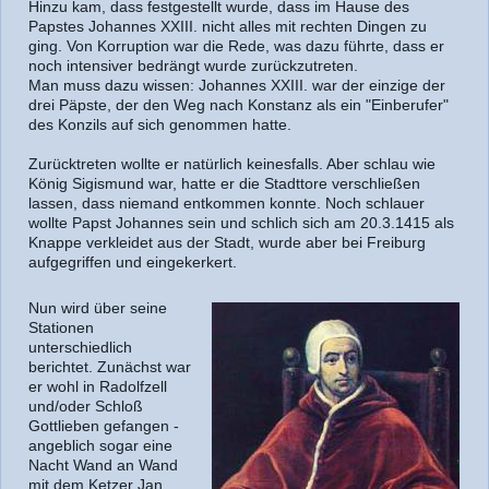
Hinzu kam, dass festgestellt wurde, dass im Hause des
Papstes Johannes XXIII. nicht alles mit rechten Dingen zu
ging. Von Korruption war die Rede, was dazu führte, dass er
noch intensiver bedrängt wurde zurückzutreten.
Man muss dazu wissen: Johannes XXIII. war der einzige der
drei Päpste, der den Weg nach Konstanz als ein "Einberufer"
des Konzils auf sich genommen hatte.
Zurücktreten wollte er natürlich keinesfalls. Aber schlau wie
König Sigismund war, hatte er die Stadttore verschließen
lassen, dass niemand entkommen konnte. Noch schlauer
wollte Papst Johannes sein und schlich sich am 20.3.1415 als
Knappe verkleidet aus der Stadt, wurde aber bei Freiburg
aufgegriffen und eingekerkert.
Nun wird über seine
Stationen
unterschiedlich
berichtet. Zunächst war
er wohl in Radolfzell
und/oder Schloß
Gottlieben gefangen -
angeblich sogar eine
Nacht Wand an Wand
mit dem Ketzer Jan