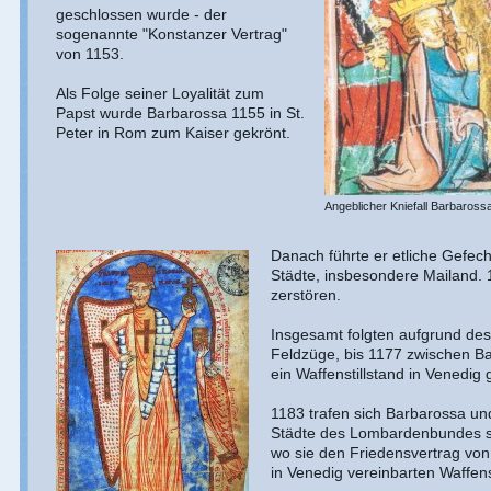
geschlossen wurde - der
sogenannte "Konstanzer Vertrag"
von 1153.
Als Folge seiner Loyalität zum
Papst wurde Barbarossa 1155 in St.
Peter in Rom zum Kaiser gekrönt.
Angeblicher Kniefall Barbaross
Danach führte er etliche Gefec
Städte, insbesondere Mailand. 1
zerstören.
Insgesamt folgten aufgrund des 
Feldzüge, bis 1177 zwischen 
ein Waffenstillstand in Venedi
1183 trafen sich Barbarossa un
Städte des Lombardenbundes sc
wo sie den Friedensvertrag von
in Venedig vereinbarten Waffens