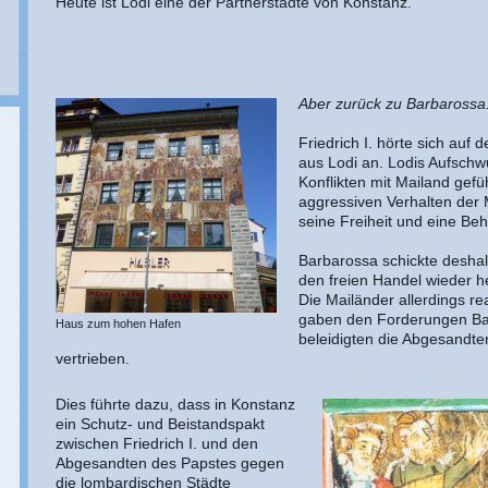
Heute ist Lodi eine der Partnerstädte von Konstanz.
Aber zurück zu Barbarossa.
Friedrich I. hörte sich auf
aus Lodi an. Lodis Aufschw
Konflikten mit Mailand gefü
aggressiven Verhalten der M
seine Freiheit und eine Be
Barbarossa schickte desha
den freien Handel wieder he
Die Mailänder allerdings r
gaben den Forderungen Ba
Haus zum hohen Hafen
beleidigten die Abgesandte
vertrieben.
Dies führte dazu, dass in Konstanz
ein Schutz- und Beistandspakt
zwischen Friedrich I. und den
Abgesandten des Papstes gegen
die lombardischen Städte