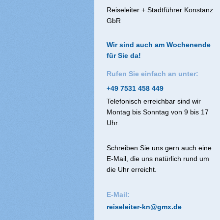
Reiseleiter + Stadtführer Konstanz
GbR
Wir sind auch am Wochenende
für Sie da!
Rufen Sie einfach an unter:
+49 7531 458 449
Telefonisch erreichbar sind wir
Montag bis Sonntag von 9 bis 17
Uhr.
Schreiben Sie uns gern auch eine
E-Mail, die uns natürlich rund um
die Uhr erreicht.
E-Mail:
reiseleiter-kn@gmx.de